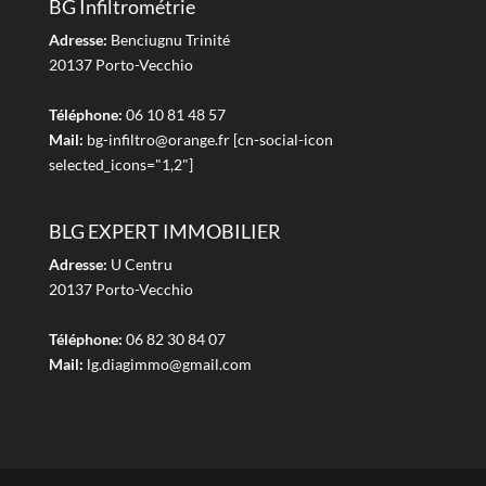
BG Infiltrométrie
Adresse:
Benciugnu Trinité
20137 Porto-Vecchio
Téléphone:
06 10 81 48 57
Mail:
bg-infiltro@orange.fr [cn-social-icon
selected_icons="1,2"]
BLG EXPERT IMMOBILIER
Adresse:
U Centru
20137 Porto-Vecchio
Téléphone:
06 82 30 84 07
Mail:
lg.diagimmo@gmail.com